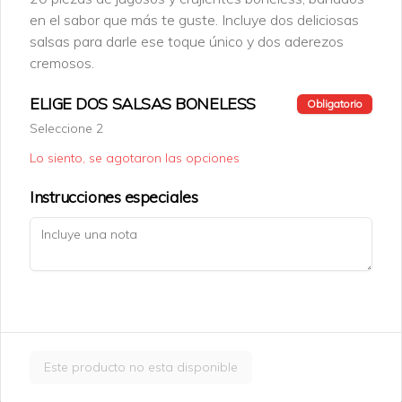
Big Barrio Pack.
en el sabor que más te guste. Incluye dos deliciosas
El combo incluye: 4 hamburguesas a 
salsas para darle ese toque único y dos aderezos
elegir, 4 papas regulares y 4 refrescos a 
cremosos.
elegir.
ELIGE DOS SALSAS BONELESS
Obligatorio
$609.00
Seleccione 2
Lo siento, se agotaron las opciones
Chicken Tenders
Instrucciones especiales
Chicken Tenders Combo (6
piezas).
6 Chicken Tenders + Papas Fritas 
Medianas o 5 Onion Rings + Bebida 
600ml.
$276.00
Este producto no esta disponible
Chicken Tenders Combo (10