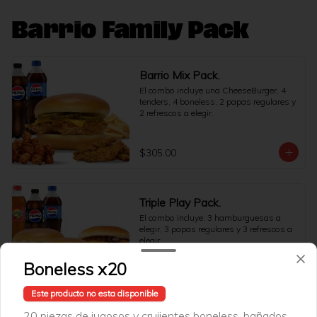
Barrio Family Pack
Barrio Mix Pack.
El combo incluye una CheeseBurger, 4 
tenders, 4 boneless, 2 papas regulares y 
2 refrescos a elegir.
$305.00
Triple Play Pack.
El combo incluye: 3 hamburguesas a 
elegir, 3 papas regulares y 3 refrescos a 
elegir.
Boneless x20
$479.00
Este producto no esta disponible
20 piezas de jugosos y crujientes boneless, bañados