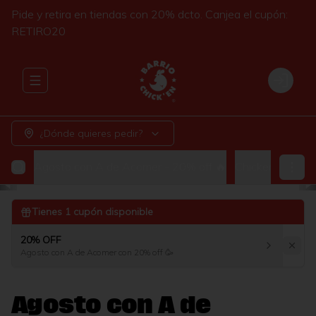
Pide y retira en tiendas con 20% dcto. Canjea el cupón:
RETIRO20
Abrir menu de navegación
Login
¿Dónde quieres pedir?
Agosto con A de Acomer - 20% off 🔥
ChickenBurgue
Tienes
1
cupón disponible
20% OFF
Agosto con A de Acomer con 20% off 🥳
Agosto con A de