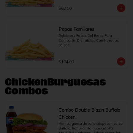
$62.00
Papas Familiares
Deliciosas Papas Del Barrio Para 
Compartir. Disfrútalas Con Nuestras 
Salsas.
$104.00
ChickenBurguesas
Combos
Combo Double Blazin Buffalo
Chicken.
Hamburguesa de pollo crispy con salsa 
Buffalo, lechuga, jitomate, cebolla, 
pepinillos y aderezo. Incluye papas fritas 