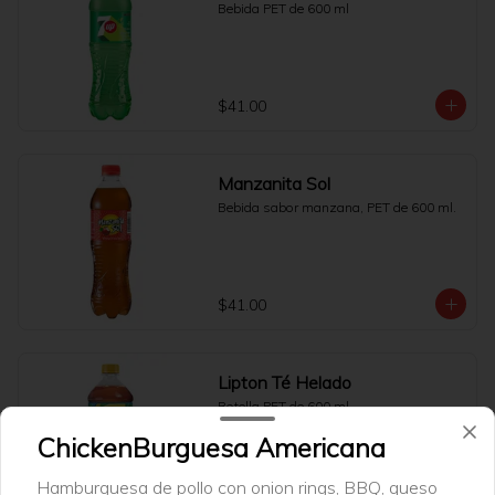
Bebida PET de 600 ml
$41.00
Manzanita Sol
Bebida sabor manzana, PET de 600 ml.
$41.00
Lipton Té Helado
Botella PET de 600 ml
ChickenBurguesa Americana
Hamburguesa de pollo con onion rings, BBQ, queso