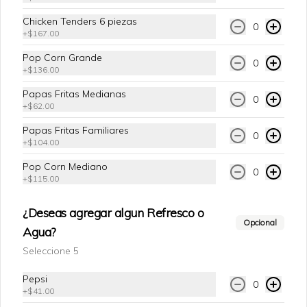
Agua purificada sin sodio, botella de 
600 ml.
Chicken Tenders 6 piezas
0
+
$167.00
Pop Corn Grande
0
$41.00
+
$136.00
Papas Fritas Medianas
0
+
$62.00
Agua Mineral Canada Dry
Papas Fritas Familiares
Agua mineralizada carbonatada, botella 
0
+
$104.00
PET de 600 ml.
Pop Corn Mediano
0
+
$115.00
$41.00
¿Deseas agregar algun Refresco o
Opcional
Agua?
Seleccione 5
Pepsi
0
+
$41.00