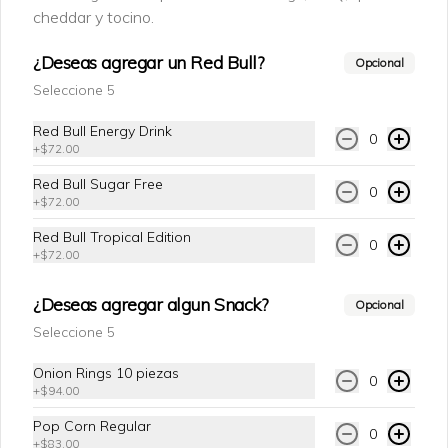
$41.00
cheddar y tocino.
¿Deseas agregar un Red Bull?
Opcional
Canada Dry Ginger Ale
Seleccione 5
Refresco carbonatado sabor jengibre en 
botella PET de 600 ml.
Red Bull Energy Drink
0
+
$72.00
Red Bull Sugar Free
$41.00
0
+
$72.00
Red Bull Tropical Edition
0
+
$72.00
Mirinda
Refresco sabor naranja, botella PET de 
600 ml.
¿Deseas agregar algun Snack?
Opcional
Seleccione 5
$41.00
Onion Rings 10 piezas
0
+
$94.00
Pop Corn Regular
0
Agua E pura
+
$83.00