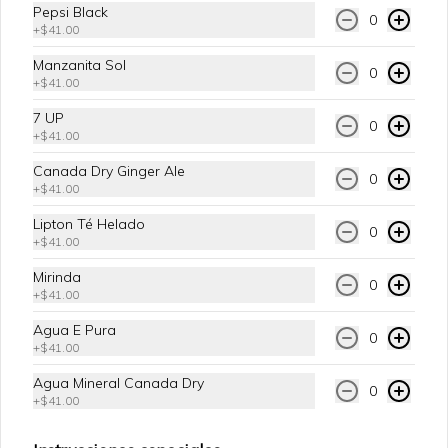
Pepsi Black
0
+
$41.00
Manzanita Sol
0
+
$41.00
Conócenos
7 UP
0
Envíos
+
$41.00
Canal de quejas
Canada Dry Ginger Ale
0
+
$41.00
Aviso de Privacidad Yellow Brands
Barrio Chick'en® marca de G&N Brands SpA ©2023
Lipton Té Helado
0
+
$41.00
Términos y condiciones
Política de privacidad
Mirinda
0
+
$41.00
Redes sociales
Agua E Pura
0
+
$41.00
Instagram
Agua Mineral Canada Dry
0
Facebook
+
$41.00
TikTok